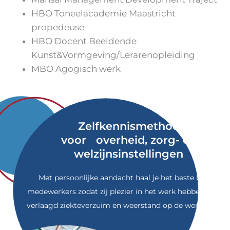
HBO Toneelacademie Maastricht
propedeuse
HBO Docent Beeldende
Kunst&Vormgeving/Lerarenopleiding
MBO Agogisch werk
Zelfkennismethode
voor overheid, zorg- en
welzijnsinstellingen
Met persoonlijke aandacht haal je het beste uit
medewerkers zodat zij plezier in het werk hebben. Dit
verlaagd ziekteverzuim en weerstand op de werkvloer.