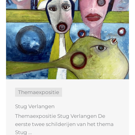
Themaexpositie
Stug Verlangen
Themaexpositie Stug Verlangen De
eerste twee schilderijen van het thema
Stug ...