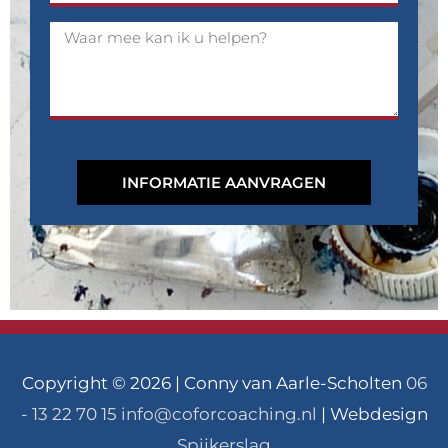
f
m
B
o
p
e
o
a
r
n
n
i
y
c
h
INFORMATIE AANVRAGEN
t
Copyright © 2026 | Conny van Aarle-Scholten
06
- 13 22 70 15
info@coforcoaching.nl
| Webdesign
Spijkerslag